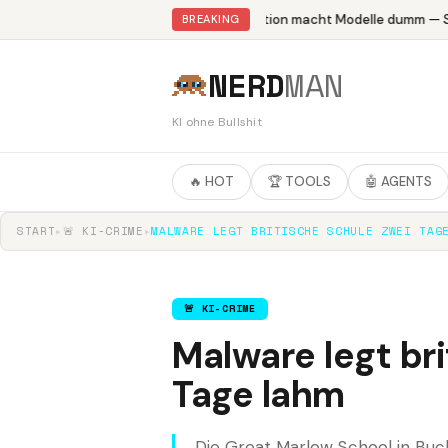
Abliteration macht Modelle dumm — St
BREAKING
NERD
MAN
KI ohne Bullshit
🔥 HOT
🏆 TOOLS
🤖 AGENTS
START
▸
🚨 KI-CRIME
▸
MALWARE LEGT BRITISCHE SCHULE ZWEI TAG
🚨 KI-CRIME
Malware legt br
Tage lahm
Die Great Marlow School in Buck