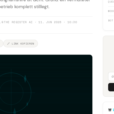
QUE
trieb komplett stilllegt.
MOD
BOT
1
📎
THE REGISTER AI · 11. JUN 2026 · 10:30
🔗 LINK KOPIEREN
🚨