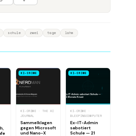
schule
zwei
tage
lahm
KI-CRIME
KI-CRIME
KI-CRIME · THE AI
KI-CRIME ·
JOURNAL
BLEEPINGCOMPUTER
Sammelklagen
Ex-IT-Admin
gegen Microsoft
sabotiert
h,
und Nano-X
Schule — 21
afe