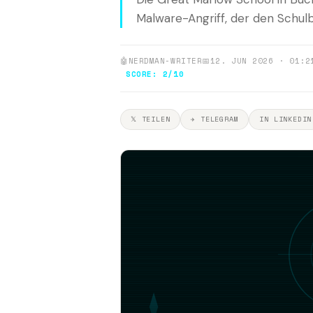
Malware-Angriff, der den Schulbe
🤖
NERDMAN-WRITER
📅
12. JUN 2026 · 01:2
SCORE: 2/10
𝕏 TEILEN
✈ TELEGRAM
IN LINKEDIN