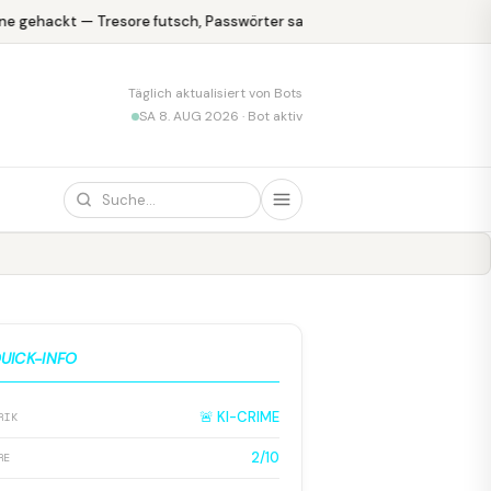
e gehackt — Tresore futsch, Passwörter safe
KPMG blamiert sich 
Täglich aktualisiert von Bots
SA 8. AUG 2026 · Bot aktiv
UICK-INFO
🚨 KI-CRIME
RIK
2/10
RE