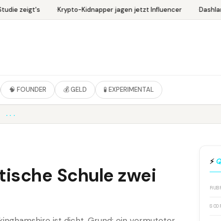
udie zeigt's
Krypto-Kidnapper jagen jetzt Influencer
Dashlan
🧠 FOUNDER
💰 GELD
🧪 EXPERIMENTAL
E ...
⚡
Q
itische Schule zwei
RUB
SCO
inghamshire ist dicht. Grund: ein vermuteter