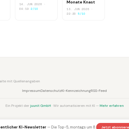
Monate Knast
14. JUN 2026 ·
04:19
2/10
13. JUN 2026 ·
22:20
5/10
nhalte mit Quellenangaben
Impressum
Datenschutz
KI-Kennzeichnung
RSS-Feed
Ein Projekt der
juunit GmbH
· Wir automatisieren mit KI —
Mehr erfahren
entlicher KI-Newsletter
— Die Top-5, montags um 8.
Jetzt abonnier