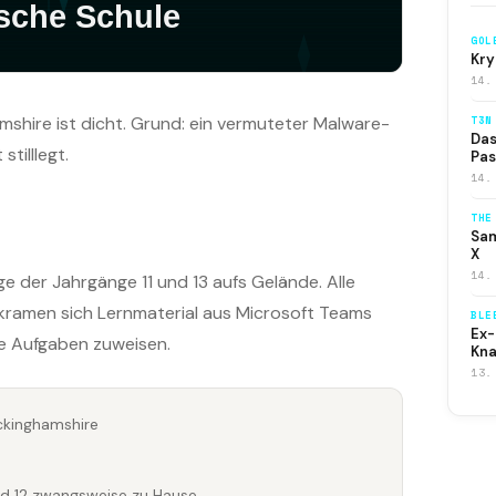
GOL
Kry
14.
mshire ist dicht. Grund: ein vermuteter Malware-
T3N
Das
tilllegt.
Pas
14.
THE
Sam
X
14.
ge der Jahrgänge 11 und 13 aufs Gelände. Alle
kramen sich Lernmaterial aus Microsoft Teams
BLE
Ex-
ne Aufgaben zuweisen.
Kna
13.
ckinghamshire
nd 12 zwangsweise zu Hause