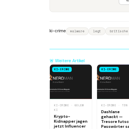
ki-crime
malware
legt
britische
🚨 Weitere Artikel
KI-CRIME
KI-CRIME
KI-CRIME · GOLEM
KI-CRIME · T3N
KI
Dashlane
Krypto-
gehackt —
Kidnapper jagen
Tresore futsc
jetzt Influencer
Passwörter s