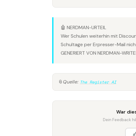
🤖 NERDMAN-URTEIL
Wer Schulen weiterhin mit Discoun
Schultage per Erpresser-Mail nic
GENERIERT VON NERDMAN-WRITER
📎
Quelle:
The Register AI
War dies
Dein Feedback hilf