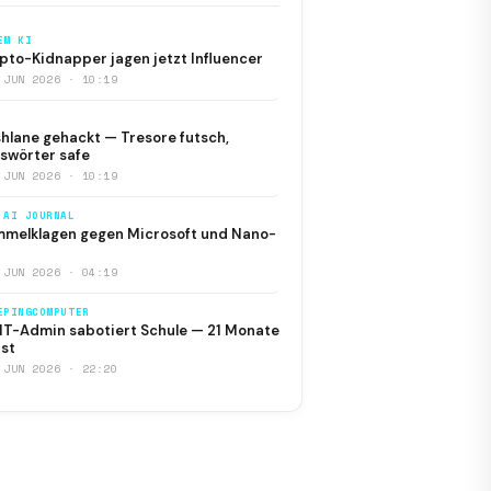
EM KI
pto-Kidnapper jagen jetzt Influencer
 JUN 2026 · 10:19
hlane gehackt — Tresore futsch,
swörter safe
 JUN 2026 · 10:19
 AI JOURNAL
melklagen gegen Microsoft und Nano-
 JUN 2026 · 04:19
EPINGCOMPUTER
IT-Admin sabotiert Schule — 21 Monate
st
 JUN 2026 · 22:20