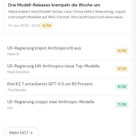
Drei Modell-Releases krempeln die Woche um
Heise ballert eine Modell-Schau raus: China liefert Reasoning, Liquid
schrumpft Modelle auf Mini-Format, Microsoft baut sich eine neue
Welt. Alles parallel, alles diese Woche.
6/10
13. Jun 2026 · 10:22
US-Regierung knipst Anthropics KI aus
6/10
Heise KI
US-Regierung killt Anthropics neue Top-Modelle
6/10
MarkTechPost
Kimi K2.7 unterbietet GPT-5.5 um 80 Prozent
8/10
The Decoder
US-Regierung stoppt zwei Anthropic-Modelle
7/10
t3n
USA sperren Anthropics neue KI für Ausländer
6/10
SCMP Tech
Mehr HOT