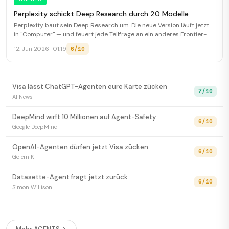
Perplexity schickt Deep Research durch 20 Modelle
Perplexity baut sein Deep Research um. Die neue Version läuft jetzt
in "Computer" — und feuert jede Teilfrage an ein anderes Frontier-
Modell.
6/10
12. Jun 2026 · 01:19
Visa lässt ChatGPT-Agenten eure Karte zücken
7/10
AI News
DeepMind wirft 10 Millionen auf Agent-Safety
6/10
Google DeepMind
OpenAI-Agenten dürfen jetzt Visa zücken
6/10
Golem KI
Datasette-Agent fragt jetzt zurück
6/10
Simon Willison
NotebookLM kriegt Gemini 3.5 und Cloud-Computer
8/10
The Decoder