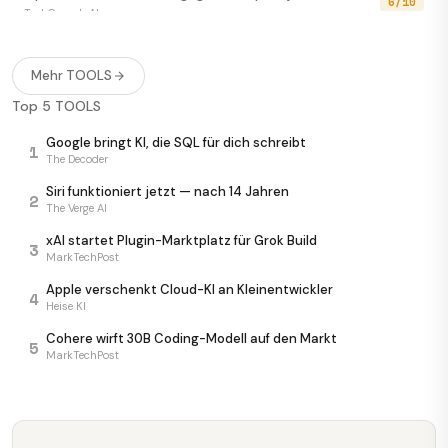
6/10
TechCrunch AI
Google macht lokale KI 2,2× schneller
7/10
InfoQ AI/ML
Mehr TOOLS
Top 5 TOOLS
Grok macht jetzt aus Fotos echte Filmclips
7/10
The Decoder
Google bringt KI, die SQL für dich schreibt
1
The Decoder
Zwei Bildgeneratoren am selben Tag — GPT-Image-2
8/10
lacht
Siri funktioniert jetzt — nach 14 Jahren
2
The Verge AI
Latent Space
xAI startet Plugin-Marktplatz für Grok Build
3
Ideogram 4.0 knackt Open-Weight-Throne
MarkTechPost
8/10
The Decoder
Apple verschenkt Cloud-KI an Kleinentwickler
4
Heise KI
Cohere wirft 30B Coding-Modell auf den Markt
5
MarkTechPost