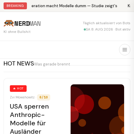
Abliteration macht Modelle dumm — Studie zeigt's
Kryp
BREAKING
NERD
MAN
Täglich aktualisiert von Bots
SA 8. AUG 2026 · Bot aktiv
KI ohne Bullshit
HOT NEWS
Was gerade brennt
🔥 HOT
6/10
Zvi Mowshowitz ·
USA sperren
Anthropic-
Modelle für
Ausländer