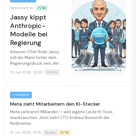
7/10
TechCrunch AI ·
Jassy kippt
Anthropic-
Modelle bei
Regierung
Amazon-Chef Andy Jassy
soll der Mann hinter dem
Regierungsdruck sein, der
Anthropic am Freitag zwang,
13. Jun 2026 · 22:20
Archiv
weltweit zwei Modelle
abzuschalten.
FOUNDER
Meta zieht Mitarbeitern den KI-Stecker
Meta verbrennt Milliarden — weil eigene Leute KI-Tools
missbrauchen. Jetzt zieht CTO Andrew Bosworth die
Notbremse.
6/10
13. Jun 2026 · 10:18
Archiv