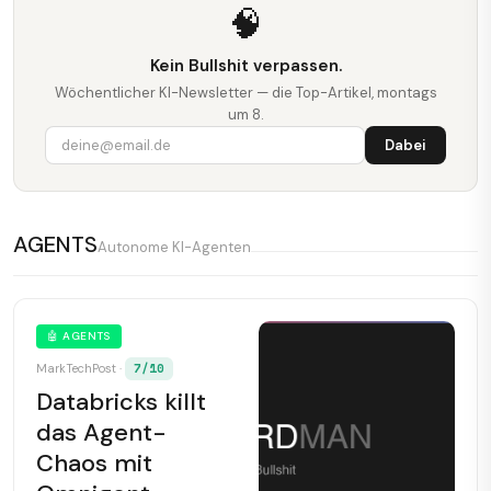
🧠
Kein Bullshit verpassen.
Wöchentlicher KI-Newsletter — die Top-Artikel, montags
um 8.
Dabei
AGENTS
Autonome KI-Agenten
🤖 AGENTS
7/10
MarkTechPost ·
Databricks killt
das Agent-
Chaos mit