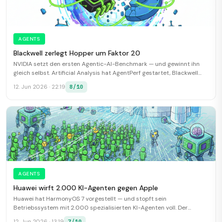
AGENTS
Blackwell zerlegt Hopper um Faktor 20
NVIDIA setzt den ersten Agentic-AI-Benchmark — und gewinnt ihn
gleich selbst. Artificial Analysis hat AgentPerf gestartet, Blackwell
Ultra NVL72 führt die erste Runde an.
8/10
12. Jun 2026 · 22:19
AGENTS
Huawei wirft 2.000 KI-Agenten gegen Apple
Huawei hat HarmonyOS 7 vorgestellt — und stopft sein
Betriebssystem mit 2.000 spezialisierten KI-Agenten voll. Der
direkte Gegenangriff auf Apples iOS 27.
7/10
12. Jun 2026 · 13:19