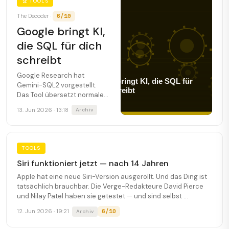
🏆 TOOLS
6/10
The Decoder ·
Google bringt KI,
die SQL für dich
schreibt
Google Research hat
Gemini-SQL2 vorgestellt.
Das Tool übersetzt normale
Sätze in fertige SQL-
13. Jun 2026 · 13:18
Archiv
Abfragen — und führt aktuell
die wichtigsten Benchmarks
an.
TOOLS
Siri funktioniert jetzt — nach 14 Jahren
Apple hat eine neue Siri-Version ausgerollt. Und das Ding ist
tatsächlich brauchbar. Die Verge-Redakteure David Pierce
und Nilay Patel haben sie getestet — und sind selbst ...
6/10
12. Jun 2026 · 19:21
Archiv