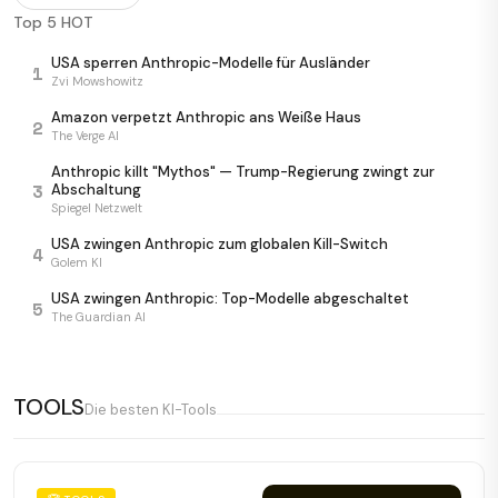
Anthropic zieht zwei Modelle nach 3 Tagen zurück
7/10
Top 5 HOT
Latent Space
USA sperren Anthropic-Modelle für Ausländer
1
US-Regierung killt Anthropic-Modelle weltweit
6/10
Zvi Mowshowitz
Simon Willison
Amazon verpetzt Anthropic ans Weiße Haus
2
US-Regierung zwingt Anthropic zur Modell-
The Verge AI
7/10
Abschaltung
Anthropic killt "Mythos" — Trump-Regierung zwingt zur
Wired AI
3
Abschaltung
Spiegel Netzwelt
USA zwingen Anthropic zum globalen Kill-Switch
4
Golem KI
USA zwingen Anthropic: Top-Modelle abgeschaltet
5
The Guardian AI
TOOLS
Die besten KI-Tools