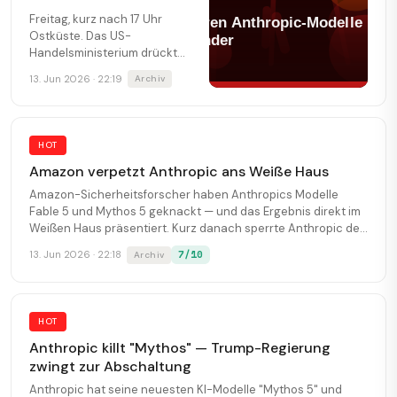
Freitag, kurz nach 17 Uhr
Ostküste. Das US-
Handelsministerium drückt
den roten Knopf — und
13. Jun 2026 · 22:19
Archiv
Anthropic steht plötzlich vor
einem Scherbenhaufen.
HOT
Amazon verpetzt Anthropic ans Weiße Haus
Amazon-Sicherheitsforscher haben Anthropics Modelle
Fable 5 und Mythos 5 geknackt — und das Ergebnis direkt im
Weißen Haus präsentiert. Kurz danach sperrte Anthropic den
...
7/10
13. Jun 2026 · 22:18
Archiv
HOT
Anthropic killt "Mythos" — Trump-Regierung
zwingt zur Abschaltung
Anthropic hat seine neuesten KI-Modelle "Mythos 5" und