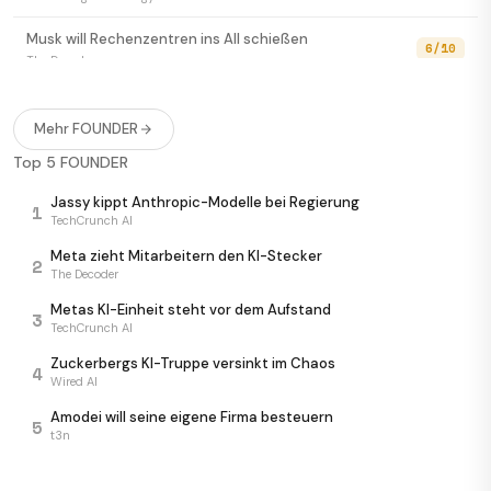
Musk will Rechenzentren ins All schießen
6/10
The Decoder
OpenAI rudert zurück: Keine Voll-Automatisierung
6/10
mehr
Mehr FOUNDER
The Decoder
Top 5 FOUNDER
Alibaba schmiedet neue KI-Waffe: Token Foundry
6/10
Jassy kippt Anthropic-Modelle bei Regierung
1
SCMP Tech
TechCrunch AI
Mercor-Gründer zerlegt Sequoia öffentlich
Meta zieht Mitarbeitern den KI-Stecker
2
6/10
The Decoder
TechCrunch AI
Metas KI-Einheit steht vor dem Aufstand
3
Suleyman: Superintelligenz kommt — Jobs bleiben
TechCrunch AI
6/10
sicher
Zuckerbergs KI-Truppe versinkt im Chaos
The Verge AI
4
Wired AI
Amodei will seine eigene Firma besteuern
5
t3n