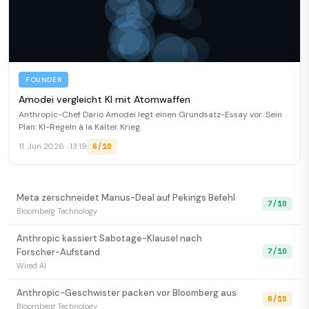
FOUNDER
Amodei vergleicht KI mit Atomwaffen
Anthropic-Chef Dario Amodei legt einen Grundsatz-Essay vor. Sein
Plan: KI-Regeln à la Kalter Krieg.
6/10
11. Jun 2026 · 13:19
Meta zerschneidet Manus-Deal auf Pekings Befehl
7/10
Bloomberg Technology
Anthropic kassiert Sabotage-Klausel nach
7/10
Forscher-Aufstand
Wired AI
Anthropic-Geschwister packen vor Bloomberg aus
6/10
Bloomberg Technology