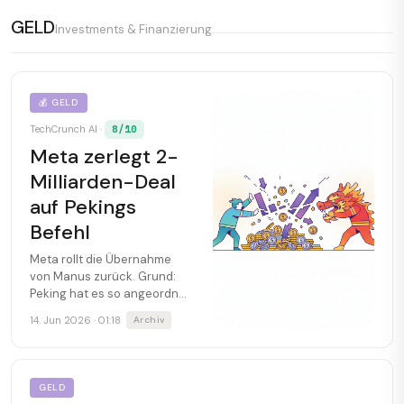
GELD
Investments & Finanzierung
💰 GELD
8/10
TechCrunch AI ·
Meta zerlegt 2-
Milliarden-Deal
auf Pekings
Befehl
Meta rollt die Übernahme
von Manus zurück. Grund:
Peking hat es so angeordnet
— und Zuckerberg gehorcht.
14. Jun 2026 · 01:18
Archiv
GELD