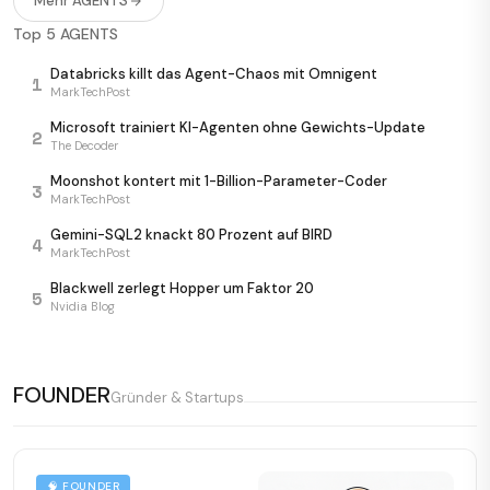
Mehr AGENTS
Anthropics Mythos jagt Sicherheitslücken — und
Top 5 AGENTS
6/10
trifft
BleepingComputer
Databricks killt das Agent-Chaos mit Omnigent
1
MarkTechPost
Google baut Agenten-RAG in Gemini Enterprise
6/10
MarkTechPost
Microsoft trainiert KI-Agenten ohne Gewichts-Update
2
The Decoder
Perplexity lässt Agenten ihre Suche selbst coden
7/10
Moonshot kontert mit 1-Billion-Parameter-Coder
3
The Decoder
MarkTechPost
Gemini-SQL2 knackt 80 Prozent auf BIRD
4
MarkTechPost
Blackwell zerlegt Hopper um Faktor 20
5
Nvidia Blog
FOUNDER
Gründer & Startups
🧠 FOUNDER