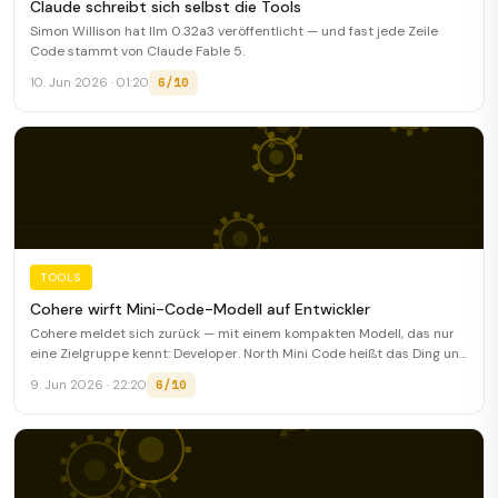
Claude schreibt sich selbst die Tools
Simon Willison hat llm 0.32a3 veröffentlicht — und fast jede Zeile
Code stammt von Claude Fable 5.
6/10
10. Jun 2026 · 01:20
TOOLS
Cohere wirft Mini-Code-Modell auf Entwickler
Cohere meldet sich zurück — mit einem kompakten Modell, das nur
eine Zielgruppe kennt: Developer. North Mini Code heißt das Ding und
soll GitHub Copilot und Konsorten ärgern.
6/10
9. Jun 2026 · 22:20