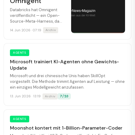
Omnigent
Databricks hat Omnigent
veröffentlicht — ein Open-
Source-Meta-Harness, das
Claude Code, Codex und Pi
14. Jun 2026 · 07:19
Archiv
unter eine Decke zwingt.
Apache 2.0, gebaut mit
Neon, ab sofort verfügbar.
AGENTS
Microsoft trainiert KI-Agenten ohne Gewichts-
Update
Microsoft und drei chinesische Unis haben SkillOpt
vorgestellt. Die Methode trimmt Agenten auf Leistung — ohne
ein einziges Modellgewicht anzufassen.
7/10
13. Jun 2026 · 13:19
Archiv
AGENTS
Moonshot kontert mit 1-Billion-Parameter-Coder