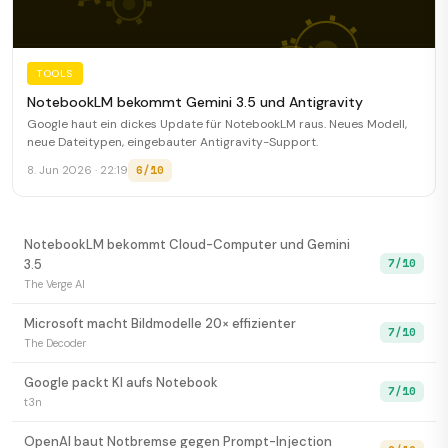
TOOLS
NotebookLM bekommt Gemini 3.5 und Antigravity
Google haut ein dickes Update für NotebookLM raus. Neues Modell,
neue Dateitypen, eingebauter Antigravity-Support.
6/10
8. Jun 2026 · 22:19
NotebookLM bekommt Cloud-Computer und Gemini
7/10
3.5
The Verge AI
Microsoft macht Bildmodelle 20× effizienter
7/10
The Decoder
Google packt KI aufs Notebook
7/10
t3n
OpenAI baut Notbremse gegen Prompt-Injection