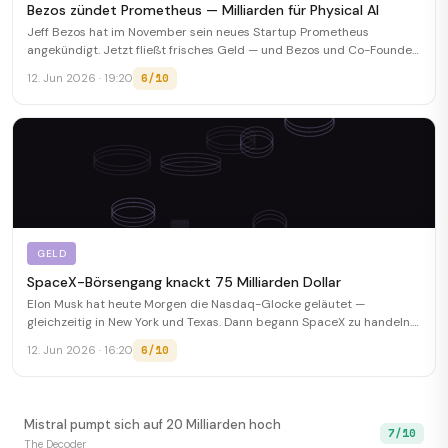
Bezos zündet Prometheus — Milliarden für Physical AI
Jeff Bezos hat im November sein neues Startup Prometheus
angekündigt. Jetzt fließt frisches Geld — und Bezos und Co-Founder
Vik Bajaj reden Klartext.
6/10
12. Jun 2026 · 19:20
GELD
SpaceX-Börsengang knackt 75 Milliarden Dollar
Elon Musk hat heute Morgen die Nasdaq-Glocke geläutet —
gleichzeitig in New York und Texas. Dann begann SpaceX zu handeln.
Größter Tech-IPO seit Jahren.
6/10
12. Jun 2026 · 16:20
Mistral pumpt sich auf 20 Milliarden hoch
7/10
The Decoder