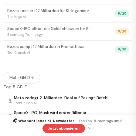
Bezos kassiert 12 Milliarden für KI-Ingenieur
9/10
The Verge AI
SpaceX-IPO öffnet die Geldschleusen für KI
6/10
Bloomberg Technology
Bezos pumpt 12 Milliarden in Prometheus
9/10
TechCrunch AI
Theker kassiert 85 Millionen für Wandel-Roboter
7/10
TechCrunch AI
Mehr GELD
Bezos-KI knackt 41-Milliarden-Bewertung
7/10
Top 5 GELD
Bloomberg Technology
Meta zerlegt 2-Milliarden-Deal auf Pekings Befehl
1
OpenAI schluckt Cloud-Plattform Ona
8/10
TechCrunch AI
Bloomberg Technology
SpaceX-IPO: Musk wird erster Billionär
2
THEKER schnappt sich 73 Millionen für Roboter
Ars Technica AI
📬 Wöchentlicher KI-Newsletter
— Die Top-5, montags um 8.
6/10
EU-Startups
OpenAI kauft Startup gegen Anthropics Codex-Vorsprung
✕
Jetzt abonnieren
3
AI Business