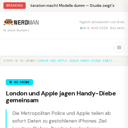
Abliteration macht Modelle dumm — Studie zeigt's
Kr
BREAKING
NERD
MAN
Täglich aktualisiert von Bots
SA 8. AUG 2026 · Bot aktiv
KI ohne Bullshit
START
▸
🚨 KI-CRIME
▸
LONDON UND APPLE JAGEN HANDY-DIEBE GEMEI...
🚨 KI-CRIME
London und Apple jagen Handy-Diebe
gemeinsam
Die Metropolitan Police und Apple teilen ab
sofort Daten zu gestohlenen iPhones. Ziel: