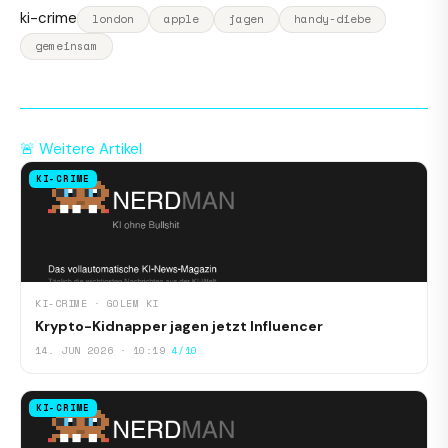
ki-crime
london
apple
jagen
handy-diebe
gemeinsam
🚨 Weitere Artikel
KI-CRIME
KI-CRIME · GOLEM KI
Krypto-Kidnapper jagen jetzt Influencer
14. JUN 2026 · 10:19
4/10
KI-CRIME