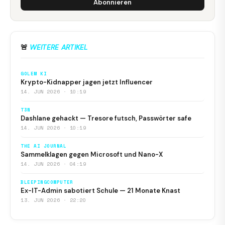
Abonnieren
🚨
WEITERE ARTIKEL
GOLEM KI
Krypto-Kidnapper jagen jetzt Influencer
14. JUN 2026 · 10:19
T3N
Dashlane gehackt — Tresore futsch, Passwörter safe
14. JUN 2026 · 10:19
THE AI JOURNAL
Sammelklagen gegen Microsoft und Nano-X
14. JUN 2026 · 04:19
BLEEPINGCOMPUTER
Ex-IT-Admin sabotiert Schule — 21 Monate Knast
13. JUN 2026 · 22:20