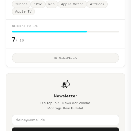
iPhone
iPad
Mac
Apple Watch
AirPods
Apple TV
NERDMAN-RATING
7
/ 10
📖 WIKIPEDIA
📬
Newsletter
Die Top-5 KI-News der Woche.
Montags. Kein Bullshit.