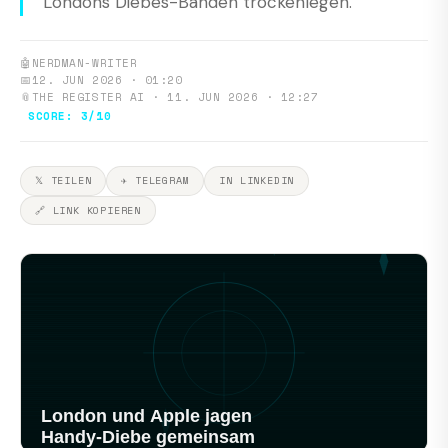
Londons Diebes-Banden trockenlegen.
🤖
NERDMAN-WRITER
📅
12. JUN 2026 · 01:20
📎
THE REGISTER AI · 11. JUN 2026 · 12:27
SCORE: 3/10
𝕏 TEILEN
✈ TELEGRAM
IN LINKEDIN
🔗 LINK KOPIEREN