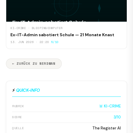
KI-CRIME · BLEEPINGCOMPUTER
Ex-IT-Admin sabotiert Schule — 21 Monate Knast
13. JUN 2026 · 22:20
5/10
← ZURÜCK ZU NERDMAN
⚡
QUICK-INFO
🚨 KI-CRIME
RUBRIK
3/10
SCORE
The Register AI
QUELLE