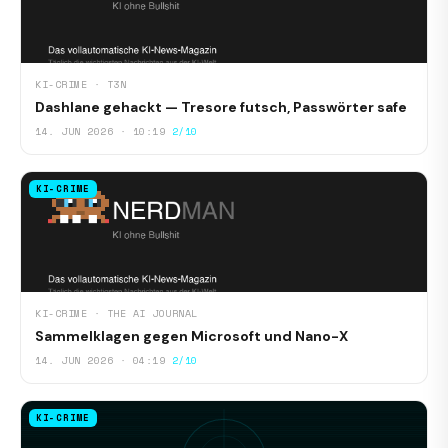
KI-CRIME · T3N
Dashlane gehackt — Tresore futsch, Passwörter safe
14. JUN 2026 · 10:19
2/10
KI-CRIME
KI-CRIME · THE AI JOURNAL
Sammelklagen gegen Microsoft und Nano-X
14. JUN 2026 · 04:19
2/10
KI-CRIME