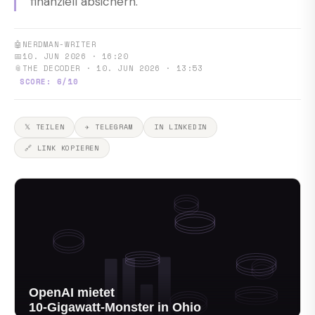
finanziell absichern.
🤖
NERDMAN-WRITER
📅
10. JUN 2026 · 16:20
📎
THE DECODER · 10. JUN 2026 · 13:53
SCORE: 6/10
𝕏 TEILEN
✈ TELEGRAM
IN LINKEDIN
🔗 LINK KOPIEREN