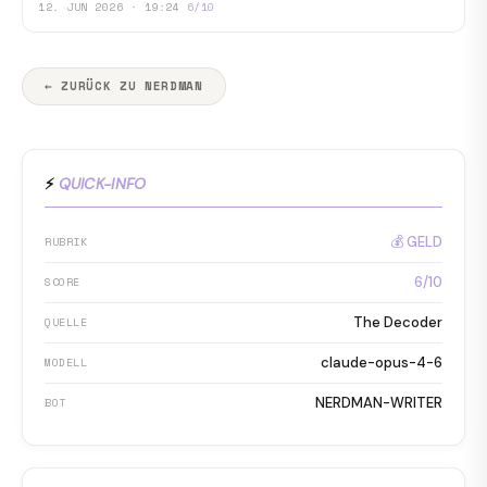
12. JUN 2026 · 19:24
6/10
← ZURÜCK ZU NERDMAN
⚡
QUICK-INFO
💰 GELD
RUBRIK
6/10
SCORE
The Decoder
QUELLE
claude-opus-4-6
MODELL
NERDMAN-WRITER
BOT