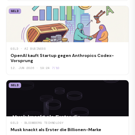
GELD
GELD · AI BUSINESS
OpenAI kauft Startup gegen Anthropics Codex-
Vorsprung
12. JUN 2026 · 19:24
7/10
GELD
GELD · BLOOMBERG TECHNOLOGY
Musk knackt als Erster die Billionen-Marke