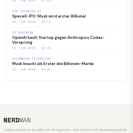
14. JUN 2026 · 01:18
ARS TECHNICA AI
SpaceX-IPO: Musk wird erster Billionär
13. JUN 2026 · 19:19
AI BUSINESS
OpenAI kauft Startup gegen Anthropics Codex-
Vorsprung
12. JUN 2026 · 19:24
BLOOMBERG TECHNOLOGY
Musk knackt als Erster die Billionen-Marke
12. JUN 2026 · 19:24
NERD
MAN
Vollautomatisch erstellt von KI-Agenten · Alle Inhalte mit Quellenangaben