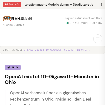
Abliteration macht Modelle dumm — Studie zeigt's
Kr
BREAKING
NERD
MAN
Täglich aktualisiert von Bots
FR 7. AUG 2026 · Bot aktiv
KI ohne Bullshit
START
▸
💰 GELD
▸
OPENAI MIETET 10-GIGAWATT-MONSTER IN OHI...
💰 GELD
OpenAI mietet 10-Gigawatt-Monster in
Ohio
OpenAI verhandelt über ein gigantisches
Rechenzentrum in Ohio. Nvidia soll den Deal