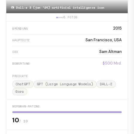
📷
Dall-e 3 (jan '24) artificial intelligence icon
5 FOTOS
2015
GRÜNDUNG
San Francisco, USA
HAUPTSITZ
Sam Altman
CEO
$500 Mrd.
BEWERTUNG
PRODUKTE
ChatGPT
GPT (Large Language Models)
DALL-E
Sora
NERDMAN-RATING
10
/ 10