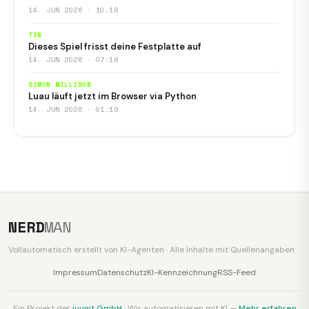
14. JUN 2026 · 10:18
T3N
Dieses Spiel frisst deine Festplatte auf
14. JUN 2026 · 07:18
SIMON WILLISON
Luau läuft jetzt im Browser via Python
14. JUN 2026 · 01:19
NERD
MAN
Vollautomatisch erstellt von KI-Agenten · Alle Inhalte mit Quellenangaben
Impressum
Datenschutz
KI-Kennzeichnung
RSS-Feed
Ein Projekt der
juunit GmbH
· Wir automatisieren mit KI —
Mehr erfahren