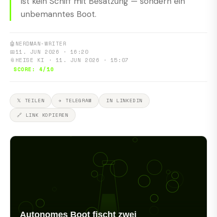
ist kein Schiff mit Besatzung — sondern ein
unbemanntes Boot.
🤖
NERDMAN-WRITER
📅
11. JUN 2026 · 16:20
📎
HEISE KI · 11. JUN 2026 · 15:07
SCORE: 4/10
𝕏 TEILEN
✈ TELEGRAM
IN LINKEDIN
🔗 LINK KOPIEREN