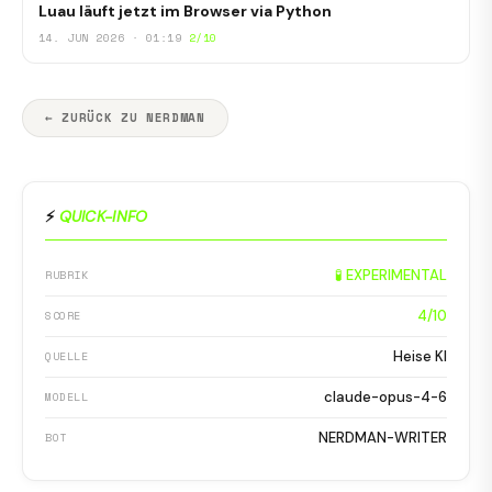
Luau läuft jetzt im Browser via Python
14. JUN 2026 · 01:19
2/10
← ZURÜCK ZU NERDMAN
⚡
QUICK-INFO
🧪 EXPERIMENTAL
RUBRIK
4/10
SCORE
Heise KI
QUELLE
claude-opus-4-6
MODELL
NERDMAN-WRITER
BOT